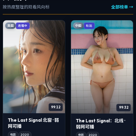
按热度整理的观看风向标
全部榜单 →
英国
中国
连载中
杜比
99:12
99:32
The Last Signal 北窗 · 弱
The Last Signal：北线 ·
网可播
弱网可播
电影
2020
电影
2020