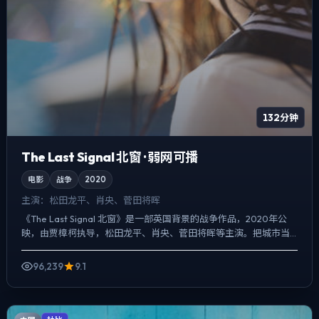
132分钟
The Last Signal 北窗 · 弱网可播
电影
战争
2020
主演：
松田龙平、肖央、菅田将晖
《The Last Signal 北窗》是一部英国背景的战争作品，2020年公
映，由贾樟柯执导，松田龙平、肖央、菅田将晖等主演。把城市当
作角色来写，夜景与雨声贯穿全片，喜剧桥段...
96,239
9.1