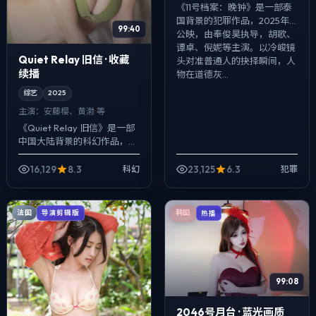
《11号档案：晚钟》是一部泰
国背景的犯罪作品，2025年
99:40
公映，由奉俊昊执导，胡歌、
谭卓、倪妮等主演。以冷峻镜
Quiet Relay 旧信 · 收藏
头对准普通人的抉择瞬间，人
续播
物在道德灰...
综艺
2025
主演：
安藤樱、黄渤 等
《Quiet Relay 旧信》是一部
中国大陆背景的科幻作品，
2025年公映，由李安执导，
安藤樱、黄渤、咏梅等主演。
16,129
8.3
23,125
6.3
科幻
犯罪
影像偏纪实质感，手持与固定
机...
法国
导演剪辑版
韩国
热播
99:08
2046号月台 · 蓝光画质