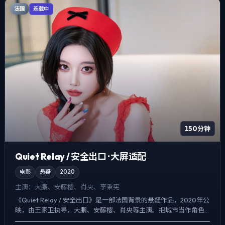
法国
连载中
150分钟
Quiet Relay / 安全出口 · 大屏适配
电影
悬疑
2020
主演：
大鹏、安藤樱、肖央、李秉宪
《Quiet Relay / 安全出口》是一部法国背景的悬疑作品，2020年公
映，由王家卫执导，大鹏、安藤樱、肖央等主演。把城市当作角色
来写，夜景与雨声贯穿全片，喜剧桥段服务于...