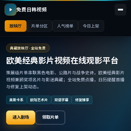
免费日韩视频
放映厅
片单分区
人气榜单
今日上架
典藏放映厅 · 全站免费
欧美经典影片视频在线观影平台
策展级片单串联黑色电影、公路片与战争史诗，欧美经典影片
视频兼顾奖项名片与影迷典藏；全站免费点播，日历提醒首播
与修复上架动态。
奥斯卡系
欧陆艺术片
双语字幕
修复臻享
进入剧场
领取片单