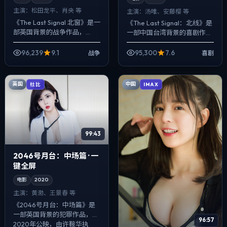
主演：
松田龙平、肖央 等
主演：
汤唯、安藤樱 等
《The Last Signal 北窗》是一
《The Last Signal：北线》是
部英国背景的战争作品，
一部中国台湾背景的喜剧作
2020年公映，由贾樟柯执
品，2020年公映，由杜琪峰
导，松田龙平、肖央、菅田将
执导，汤唯、安藤樱、孔刘等
96,239
9.1
95,300
7.6
战争
喜剧
晖等主演。把城市当作角色
主演。把城市当作角色来写...
来...
英国
中国
杜比
IMAX
99:43
2046号月台：中场篇 · 一
键全屏
电影
2020
主演：
黄渤、王景春 等
《2046号月台：中场篇》是
一部英国背景的犯罪作品，
96:57
2020年公映，由许鞍华执