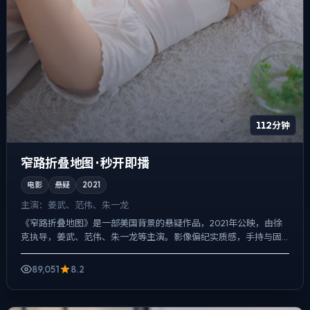
112分钟
窄路折叠地图 · 秒开即播
电影
悬疑
2021
主演：
姜武、范伟、朱一龙
《窄路折叠地图》是一部美国背景的悬疑作品，2021年公映，由徐
克执导，姜武、范伟、朱一龙等主演。影像偏纪实质感，手持与固
定机位交替出现，真相并非一次性抛出，而是在对话与物件细节...
89,051
8.2