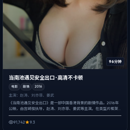
96分钟
当南池遇见安全出口 · 高清不卡顿
电影
剧情
2016
主演：
赵涛、刘亦菲、姜武
《当南池遇见安全出口》是一部中国香港背景的剧情作品，2016年
公映，由宫崎骏执导，赵涛、刘亦菲、姜武等主演。在类型片框架
里埋入作者式旁白与留白，人物在道德灰区反复试探，观众情绪...
91,742
9.3