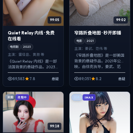
99:05
99:02
Quiet Relay 内线 · 免费
窄路折叠地图 · 秒开即播
在线看
电影
2021
电视剧
2023
主演：
姜武、范伟 等
主演：
雷佳音、黄渤 等
《窄路折叠地图》是一部美国
背景的悬疑作品，2021年公
《Quiet Relay 内线》是一部
映，由徐克执导，姜武、范
法国背景的悬疑作品，2023
伟、朱一龙等主演。影像偏纪
年公映，由李安执导，雷佳
实质感，手持与固定机位交替
音、黄渤、长泽雅美等主演。
89,583
7.8
89,051
8.2
悬疑
悬疑
出现，真相并非...
影像偏纪实质感，手持与固定
机...
法国
连载中
日本
IMAX
99:18