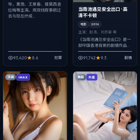
导，黄渤、王景春、提莫西·查
当南池遇见安全出口 · 高
拉梅等主演。用双线叙事把过
清不卡顿
去与现在拧成...
电影
2016
主演：
赵涛、刘亦菲 等
《当南池遇见安全出口》是一
部中国香港背景的剧情作品，
2016年公映，由宫崎骏执导，
赵涛、刘亦菲、姜武等主演。
93,420
8.6
91,742
9.3
犯罪
剧情
在类型片框架里埋入作者式旁
白与留白，...
法国
美国
IMAX
热播