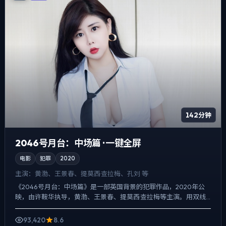
142分钟
2046号月台：中场篇 · 一键全屏
电影
犯罪
2020
主演：
黄渤、王景春、提莫西·查拉梅、孔刘 等
《2046号月台：中场篇》是一部英国背景的犯罪作品，2020年公
映，由许鞍华执导，黄渤、王景春、提莫西·查拉梅等主演。用双线
叙事把过去与现在拧成一股绳，动作戏服务于叙事节点，每...
93,420
8.6