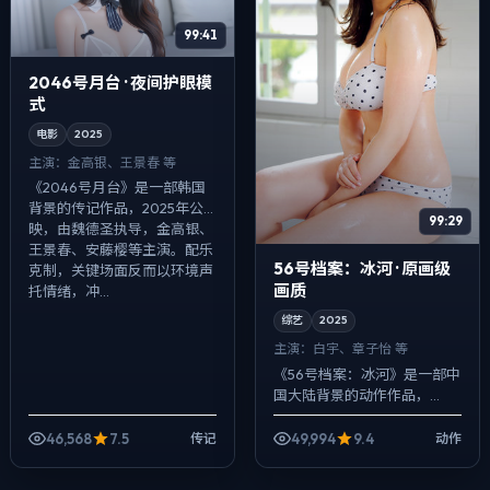
99:41
2046号月台 · 夜间护眼模
式
电影
2025
主演：
金高银、王景春 等
《2046号月台》是一部韩国
背景的传记作品，2025年公
99:29
映，由魏德圣执导，金高银、
王景春、安藤樱等主演。配乐
56号档案：冰河 · 原画级
克制，关键场面反而以环境声
画质
托情绪，冲...
综艺
2025
主演：
白宇、章子怡 等
《56号档案：冰河》是一部中
国大陆背景的动作作品，
2025年公映，由乌尔善执
导，白宇、章子怡、蕾雅·赛杜
46,568
7.5
49,994
9.4
传记
动作
等主演。以冷峻镜头对准普通
人的抉择瞬间，...