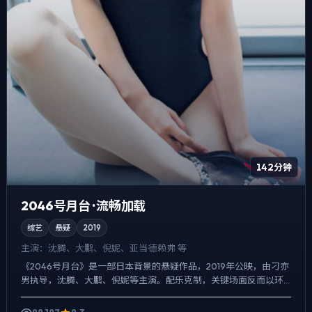
142分钟
2046号月台 · 流畅加载
综艺
悬疑
2019
主演：
沈腾、大鹏、倪妮、亚当·德赖弗 等
《2046号月台》是一部日本背景的悬疑作品，2019年公映，由刁亦
男执导，沈腾、大鹏、倪妮等主演。配乐克制，关键场面反而以环
境声托情绪，一场意外成为切口，牵出家庭、职场与公共舆...