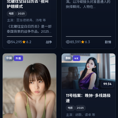
北辙往空白日历去 · 夜间
演。以冷峻镜头对准普通人的
护眼模式
抉择瞬间，人物在...
电影
2025
主演：
亚当·德赖弗、汤唯 等
《北辙往空白日历去》是一部
泰国背景的战争作品，2025
年公映，由宁浩执导，亚当·德
赖弗、汤唯、河正宇等主演。
54,295
6.2
85,391
6.3
战争
剧情
以冷峻镜头对准普通人的抉择
瞬间，人物...
中国
泰国
热播
4K
99:34
11号档案：晚钟 · 多线路极
速
电影
2025
主演：
胡歌、谭卓 等