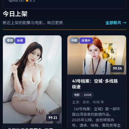
88,187
8.3
今日上架
新近上架的剧集与电影，每日更新
全部新片 →
泰国
中国
独播
连载中
99:34
41号档案：空城 · 多线路
极速
电影
2025
主演：
谭卓、咏梅 等
《41号档案：空城》是一部中
国台湾背景的剧情作品，
99:21
2025年公映，由宫崎骏执
导，谭卓、咏梅、黄政民等主