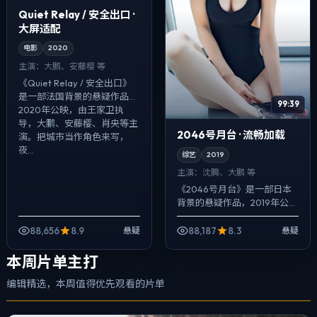
Quiet Relay / 安全出口 ·
大屏适配
电影
2020
主演：
大鹏、安藤樱 等
《Quiet Relay / 安全出口》
是一部法国背景的悬疑作品，
99:39
2020年公映，由王家卫执
导，大鹏、安藤樱、肖央等主
2046号月台 · 流畅加载
演。把城市当作角色来写，
夜...
综艺
2019
主演：
沈腾、大鹏 等
《2046号月台》是一部日本
背景的悬疑作品，2019年公
映，由刁亦男执导，沈腾、大
鹏、倪妮等主演。配乐克制，
88,656
8.9
88,187
8.3
悬疑
悬疑
关键场面反而以环境声托情
绪，一场意外...
本周片单主打
编辑精选，本周值得优先观看的片单