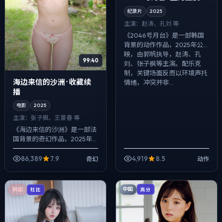
纪录片
2025
主演：
赵涛、孔刘 等
《2046号月台》是一部韩国
背景的动作作品，2025年公
映，由郭帆执导，赵涛、孔
99:40
刘、张子枫等主演。配乐克
制，关键场面反而以环境声托
海边来信的沙洲 · 收藏续
情绪，冲突并非...
播
电影
2025
主演：
张子枫、王景春 等
《海边来信的沙洲》是一部法
国背景的奇幻作品，2025年
公映，由洪常秀执导，张子
枫、王景春、周迅等主演。配
86,389
7.9
4,919
8.5
奇幻
动作
乐克制，关键场面反而以环境
声托情绪，冲突...
中国
韩国
高分
杜比