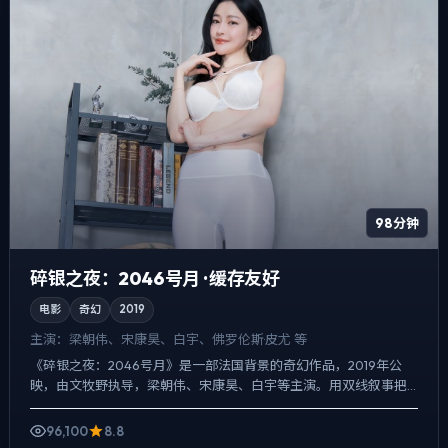
98分钟
碎银之夜：2046号月 · 缓存友好
电影
奇幻
2019
主演：
梁朝伟、宋康昊、白宇、佛罗伦斯·皮尤 等
《碎银之夜：2046号月》是一部法国背景的奇幻作品，2019年公
映，由文牧野执导，梁朝伟、宋康昊、白宇等主演。用双线叙事把
过去与现在拧成一股绳，喜剧桥段服务于人物性格，笑点背后...
96,100
8.8