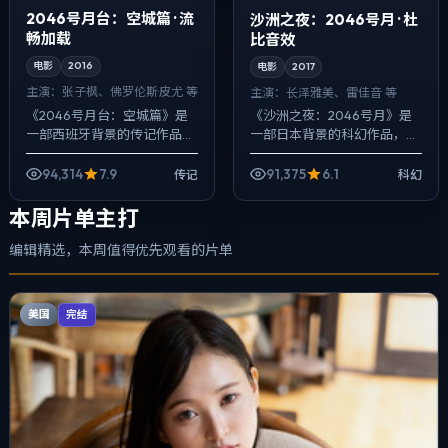
2046号月台：空城篇 · 流
沙洲之夜：2046号月 · 杜
畅加载
比音效
电影
2016
电影
2017
主演：
张子枫、佛罗伦斯·皮尤 等
主演：
长泽雅美、雷佳音 等
《2046号月台：空城篇》是
《沙洲之夜：2046号月》是
一部西班牙背景的传记作品，
一部日本背景的科幻作品，
2016年公映，由韦斯·安德森执
2017年公映，由韦斯·安德森执
导，张子枫、佛罗伦斯·皮尤、
导，长泽雅美、雷佳音、河正
94,314
7.9
91,375
6.1
传记
科幻
裴斗娜等主演。用双线叙事把
宇等主演。用双线叙事把过去
过去...
与现在拧...
本周片单主打
编辑精选，本周值得优先观看的片单
美国
完结