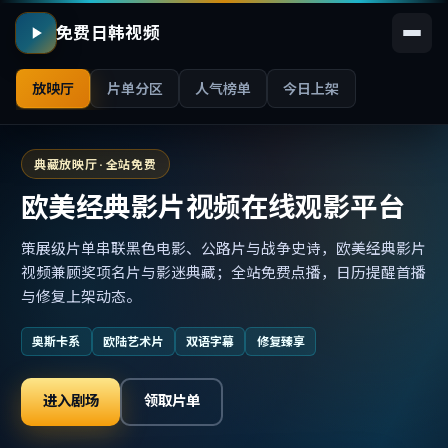
免费日韩视频
放映厅
片单分区
人气榜单
今日上架
典藏放映厅 · 全站免费
欧美经典影片视频在线观影平台
策展级片单串联黑色电影、公路片与战争史诗，欧美经典影片
视频兼顾奖项名片与影迷典藏；全站免费点播，日历提醒首播
与修复上架动态。
奥斯卡系
欧陆艺术片
双语字幕
修复臻享
进入剧场
领取片单