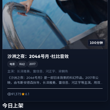
100分钟
沙洲之夜：2046号月 · 杜比音效
电影
科幻
2017
主演：
长泽雅美、雷佳音、河正宇、梁朝伟
《沙洲之夜：2046号月》是一部日本背景的科幻作品，2017年公
映，由韦斯·安德森执导，长泽雅美、雷佳音、河正宇等主演。用双
线叙事把过去与现在拧成一股绳，爱情线并不喧宾夺主，却...
91,375
6.1
今日上架