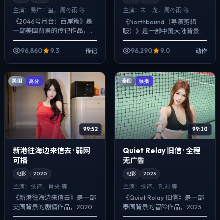
主演：
易烊千玺、周冬雨 等
主演：
朱一龙、周冬雨 等
《2046号月台：西岸篇》是
《Northbound（导演剪辑
一部美国背景的传记作品，
版）》是一部中国大陆背景的
2023年公映，由朴赞郁执
动作作品，2023年公映，由
导，易烊千玺、周冬雨、汤唯
杜琪峰执导，朱一龙、周冬
96,860
9.3
96,290
9.0
传记
动作
等主演。用双线叙事把过去与
雨、亚当·德赖弗等主演。在类
现在拧成一股绳...
型片框...
美国
泰国
高分
独播
99:52
99:10
新港往海边来信去 · 弱网
Quiet Relay 旧信 · 全程
可播
无广告
电影
2020
电影
2023
主演：
张译、肖央 等
主演：
张译、孔刘 等
《新港往海边来信去》是一部
《Quiet Relay 旧信》是一部
美国背景的剧情作品，2020
泰国背景的冒险作品，2023
年公映，由是枝裕和执导，张
年公映，由杜琪峰执导，张