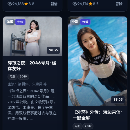
译、肖央、范伟等主演。以冷
译、孔刘、雷佳音等主演。影
96,188
8.8
96,114
8.5
剧情
冒险
峻镜头对准普通人的抉择瞬
像偏纪实质感，手持与固定机
间，爱情线并不...
位...
法国
中国
完结
独播
98:35
碎银之夜：2046号月 · 缓
存友好
电影
2019
主演：
梁朝伟、宋康昊 等
《碎银之夜：2046号月》是
一部法国背景的奇幻作品，
99:03
2019年公映，由文牧野执导，
梁朝伟、宋康昊、白宇等主
《外环》外传：海边来信 ·
演。用双线叙事把过去与现在
一键全屏
拧成一股绳，...
电影
2017