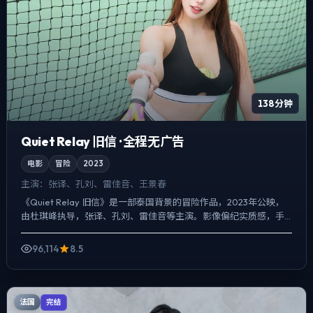
138分钟
Quiet Relay 旧信 · 全程无广告
电影
冒险
2023
主演：
张译、孔刘、雷佳音、王景春
《Quiet Relay 旧信》是一部泰国背景的冒险作品，2023年公映，
由杜琪峰执导，张译、孔刘、雷佳音等主演。影像偏纪实质感，手
持与固定机位交替出现，悬疑外壳下，更想讨论的...
96,114
8.5
法国
完结