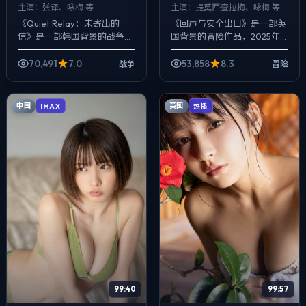
主演：
张译、咏梅 等
主演：
提莫西·查拉梅、咏梅 等
《Quiet Relay：未寄出的
《回声与安全出口》是一部英
信》是一部韩国背景的战争作
国背景的冒险作品，2025年
品，2025年公映，由徐克执
公映，由洪常秀执导，提莫西·
导，张译、咏梅、任素汐等主
查拉梅、咏梅、大鹏等主演。
70,491
7.0
53,858
8.3
战争
冒险
演。在类型片框架里埋入作者
配乐克制，关键场面反而以环
式旁...
境声托情绪...
中国
英国
IMAX
热播
99:40
99:57