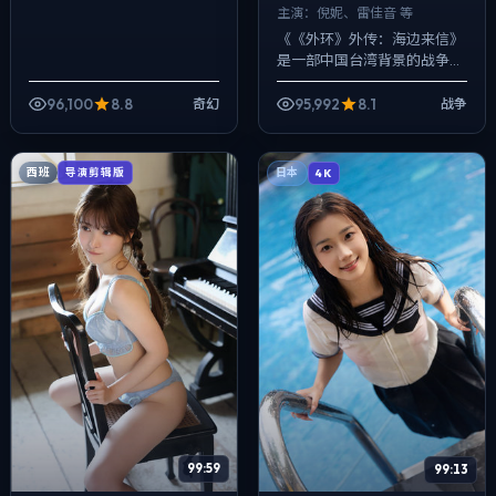
主演：
倪妮、雷佳音 等
《《外环》外传：海边来信》
是一部中国台湾背景的战争作
品，2017年公映，由林超贤执
导，倪妮、雷佳音、周冬雨等
96,100
8.8
95,992
8.1
奇幻
战争
主演。用双线叙事把过去与现
在拧成一股...
西班
导演剪辑版
日本
4K
99:59
99:13