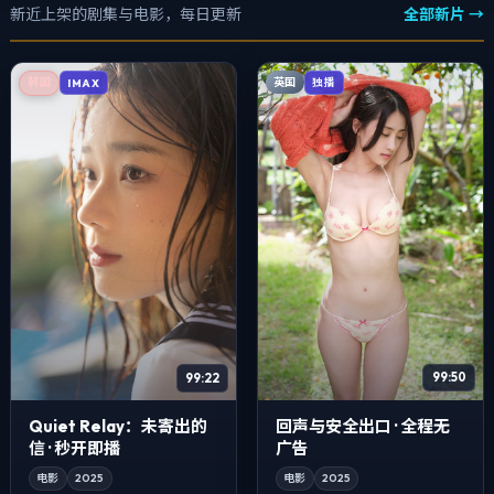
新近上架的剧集与电影，每日更新
全部新片 →
英国
韩国
独播
IMAX
99:22
99:50
Quiet Relay：未寄出的
回声与安全出口 · 全程无
信 · 秒开即播
广告
电影
2025
电影
2025