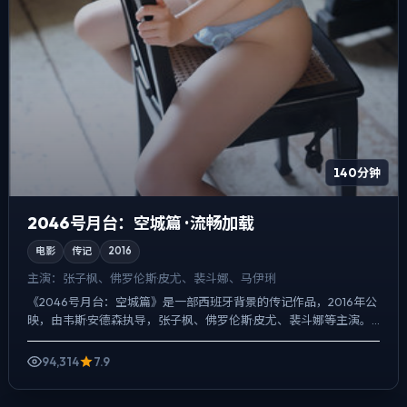
140分钟
2046号月台：空城篇 · 流畅加载
电影
传记
2016
主演：
张子枫、佛罗伦斯·皮尤、裴斗娜、马伊琍
《2046号月台：空城篇》是一部西班牙背景的传记作品，2016年公
映，由韦斯·安德森执导，张子枫、佛罗伦斯·皮尤、裴斗娜等主演。
用双线叙事把过去与现在拧成一股绳，真相并非一次性...
94,314
7.9