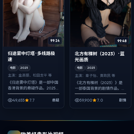
99:14
99:48
归途雾中灯塔 · 多线路极
北方有棵树（2023） · 蓝
速
光画质
电影
2025
电影
2025
主演：
金高银、松田龙平 等
主演：
章子怡、黄政民 等
《归途雾中灯塔》是一部中国
《北方有棵树（2023）》是
香港背景的悬疑作品，2025
一部泰国背景的剧情作品，
年公映，由贾樟柯执导，金高
2025年公映，由宁浩执导，
银、松田龙平、周迅等主演。
章子怡、黄政民、咏梅等主
49,655
7.7
59,900
7.0
悬疑
剧情
影像偏纪实质感，手持与固定
演。用双线叙事把过去与现在
机位交替出现...
拧成一股绳，爱...