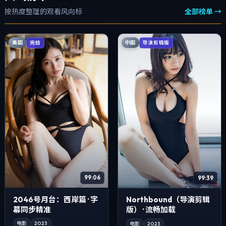
按热度整理的观看风向标
全部榜单 →
美国
中国
完结
导演剪辑版
99:06
99:39
2046号月台：西岸篇 · 字
Northbound（导演剪辑
幕同步精准
版） · 流畅加载
电影
2023
电影
2023