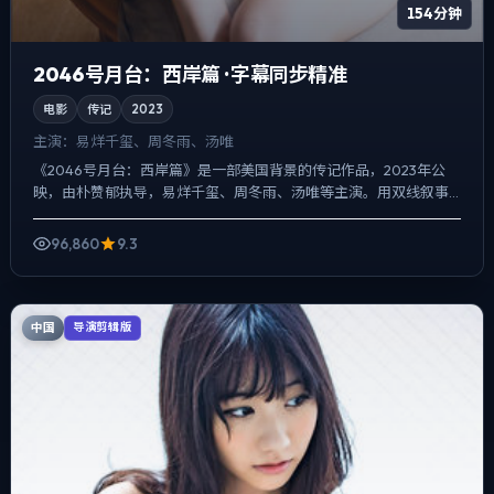
154分钟
2046号月台：西岸篇 · 字幕同步精准
电影
传记
2023
主演：
易烊千玺、周冬雨、汤唯
《2046号月台：西岸篇》是一部美国背景的传记作品，2023年公
映，由朴赞郁执导，易烊千玺、周冬雨、汤唯等主演。用双线叙事
把过去与现在拧成一股绳，一场意外成为切口，牵出家庭、职...
96,860
9.3
中国
导演剪辑版