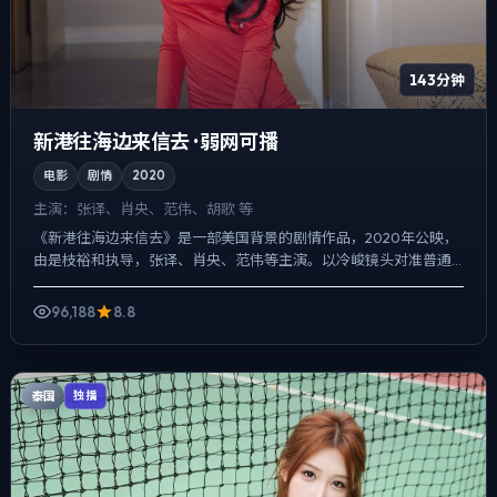
143分钟
新港往海边来信去 · 弱网可播
电影
剧情
2020
主演：
张译、肖央、范伟、胡歌 等
《新港往海边来信去》是一部美国背景的剧情作品，2020年公映，
由是枝裕和执导，张译、肖央、范伟等主演。以冷峻镜头对准普通
人的抉择瞬间，爱情线并不喧宾夺主，却成为推动主角行动的核...
96,188
8.8
泰国
独播