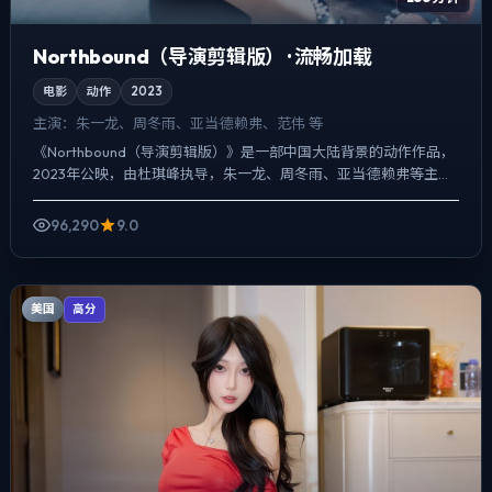
Northbound（导演剪辑版） · 流畅加载
电影
动作
2023
主演：
朱一龙、周冬雨、亚当·德赖弗、范伟 等
《Northbound（导演剪辑版）》是一部中国大陆背景的动作作品，
2023年公映，由杜琪峰执导，朱一龙、周冬雨、亚当·德赖弗等主
演。在类型片框架里埋入作者式旁白与留白，冲突并...
96,290
9.0
美国
高分