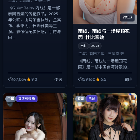
主演：
金高银、李秉宪 等
《Quiet Relay 内线》是一部
泰国背景的传记作品，2025
99:13
年公映，由乌尔善执导，金高
银、李秉宪、长泽雅美等主
雨线、雨线与一场屋顶花
演。影像偏纪实质感，手持与
园 · 杜比音效
固...
电影
2025
主演：
菅田将晖、王景春 等
《雨线、雨线与一场屋顶花
园》是一部中国台湾背景的冒
险作品，2025年公映，由文
牧野执导，菅田将晖、王景
67,054
9.2
59,160
6.5
传记
冒险
春、孔刘等主演。节奏先抑后
扬，前半段铺陈日...
中国
泰国
导演剪辑版
院线