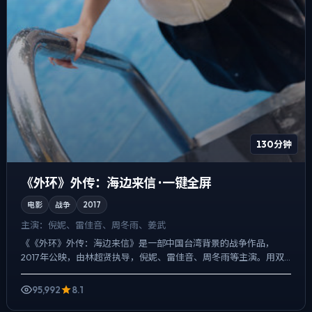
130分钟
《外环》外传：海边来信 · 一键全屏
电影
战争
2017
主演：
倪妮、雷佳音、周冬雨、姜武
《《外环》外传：海边来信》是一部中国台湾背景的战争作品，
2017年公映，由林超贤执导，倪妮、雷佳音、周冬雨等主演。用双
线叙事把过去与现在拧成一股绳，爱情线并不喧宾夺主，却成为推...
95,992
8.1