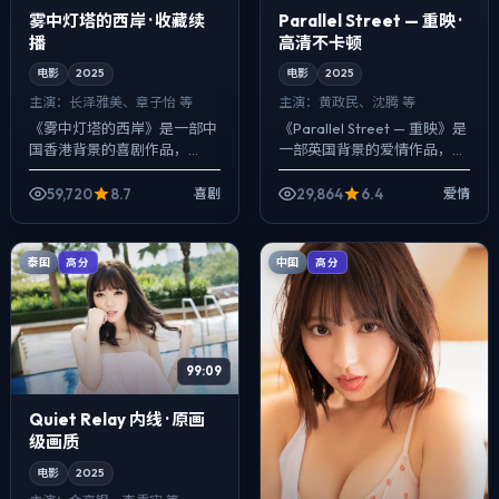
雾中灯塔的西岸 · 收藏续
Parallel Street — 重映 ·
播
高清不卡顿
电影
2025
电影
2025
主演：
长泽雅美、章子怡 等
主演：
黄政民、沈腾 等
《雾中灯塔的西岸》是一部中
《Parallel Street — 重映》是
国香港背景的喜剧作品，
一部英国背景的爱情作品，
2025年公映，由郭帆执导，
2025年公映，由徐克执导，
长泽雅美、章子怡、张译等主
黄政民、沈腾、廖凡等主演。
59,720
8.7
29,864
6.4
喜剧
爱情
演。配乐克制，关键场面反而
节奏先抑后扬，前半段...
以环境声托情绪，...
泰国
中国
高分
高分
99:09
Quiet Relay 内线 · 原画
级画质
电影
2025