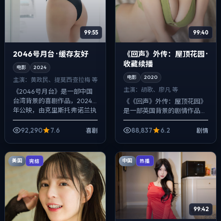
99:55
99:40
2046号月台 · 缓存友好
《回声》外传：屋顶花园 ·
收藏续播
电影
2024
电影
2020
主演：
黄政民、提莫西·查拉梅 等
主演：
胡歌、廖凡 等
《2046号月台》是一部中国
台湾背景的喜剧作品，2024
《《回声》外传：屋顶花园》
年公映，由克里斯托弗·诺兰执
是一部英国背景的剧情作品，
导，黄政民、提莫西·查拉梅、
2020年公映，由毕赣执导，
范伟等主演。配乐克制，关键
胡歌、廖凡、雷佳音等主演。
92,290
7.6
88,837
6.2
喜剧
剧情
场面反...
用双线叙事把过去与现在拧成
一股绳，动作...
美国
中国
完结
热播
99:42