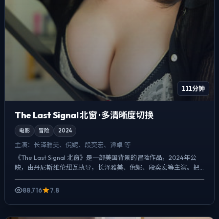
111分钟
The Last Signal 北窗 · 多清晰度切换
电影
冒险
2024
主演：
长泽雅美、倪妮、段奕宏、谭卓 等
《The Last Signal 北窗》是一部美国背景的冒险作品，2024年公
映，由丹尼斯·维伦纽瓦执导，长泽雅美、倪妮、段奕宏等主演。把
城市当作角色来写，夜景与雨声贯穿全片，...
88,716
7.8