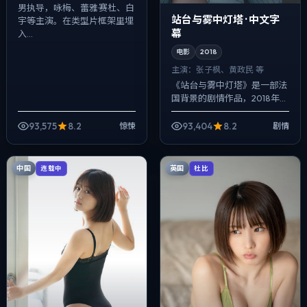
男执导，咏梅、蕾雅·赛杜、白
站台与雾中灯塔 · 中文字
宇等主演。在类型片框架里埋
幕
入...
电影
2018
主演：
张子枫、黄政民 等
《站台与雾中灯塔》是一部法
国背景的剧情作品，2018年公
映，由宁浩执导，张子枫、黄
政民、任素汐等主演。配乐克
93,575
8.2
93,404
8.2
惊悚
剧情
制，关键场面反而以环境声托
情绪，人物...
中国
英国
连载中
杜比