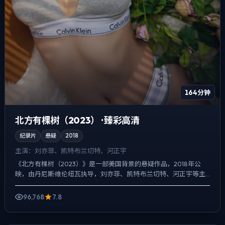
164分钟
北方有棵树（2023） · 臻彩高清
纪录片
悬疑
2018
主演：
刘亦菲、凯特·布兰切特、河正宇
《北方有棵树（2023）》是一部美国背景的悬疑作品，2018年公
映，由丹尼斯·维伦纽瓦执导，刘亦菲、凯特·布兰切特、河正宇等主
演。用双线叙事把过去与现在拧成一股绳，悬疑外壳下，...
96,768
7.8