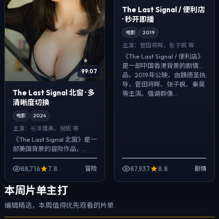
The Last Signal / 便利店
· 秒开即播
电影
2019
主演：
菅田将晖、张子枫 等
《The Last Signal / 便利店》
是一部中国香港背景的剧情作
99:07
品，2019年公映，由魏德圣执
导，菅田将晖、张子枫、秦昊
The Last Signal 北窗 · 多
等主演。强调群像...
清晰度切换
电影
2024
主演：
长泽雅美、倪妮 等
《The Last Signal 北窗》是一
部美国背景的冒险作品，
2024年公映，由丹尼斯·维伦
纽瓦执导，长泽雅美、倪妮、
88,716
7.8
87,937
8.8
冒险
剧情
段奕宏等主演。把城市当...
本周片单主打
编辑精选，本周值得优先观看的片单