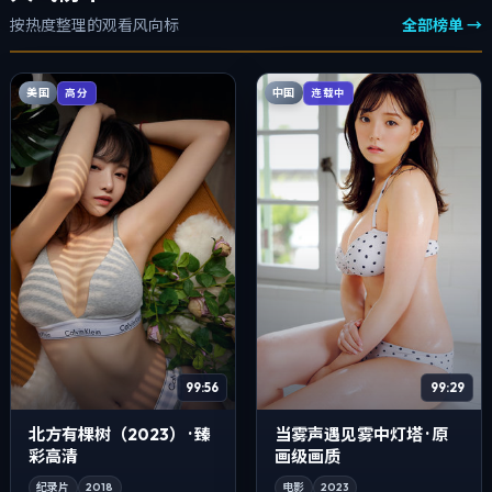
按热度整理的观看风向标
全部榜单 →
美国
中国
高分
连载中
99:56
99:29
北方有棵树（2023） · 臻
当雾声遇见雾中灯塔 · 原
彩高清
画级画质
纪录片
2018
电影
2023