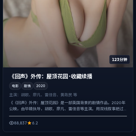
123分钟
《回声》外传：屋顶花园 · 收藏续播
电影
剧情
2020
主演：
胡歌、廖凡、雷佳音、黄政民 等
《《回声》外传：屋顶花园》是一部英国背景的剧情作品，2020年
公映，由毕赣执导，胡歌、廖凡、雷佳音等主演。用双线叙事把过
去与现在拧成一股绳，动作戏服务于叙事节点，每场打斗都改变...
88,837
6.2