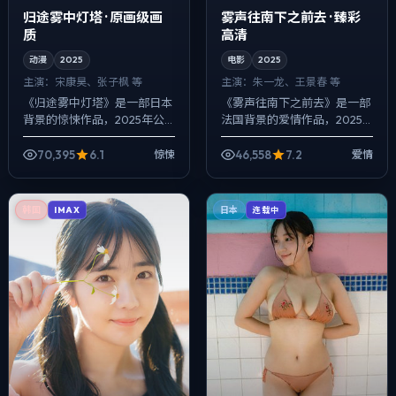
归途雾中灯塔 · 原画级画
雾声往南下之前去 · 臻彩
质
高清
动漫
2025
电影
2025
主演：
宋康昊、张子枫 等
主演：
朱一龙、王景春 等
《归途雾中灯塔》是一部日本
《雾声往南下之前去》是一部
背景的惊悚作品，2025年公
法国背景的爱情作品，2025
映，由娄烨执导，宋康昊、张
年公映，由李安执导，朱一
子枫、沈腾等主演。影像偏纪
龙、王景春、刘亦菲等主演。
70,395
6.1
46,558
7.2
惊悚
爱情
实质感，手持与固定机位交替
以冷峻镜头对准普通人的抉择
出现，动作戏...
瞬间，人物在道...
韩国
日本
IMAX
连载中