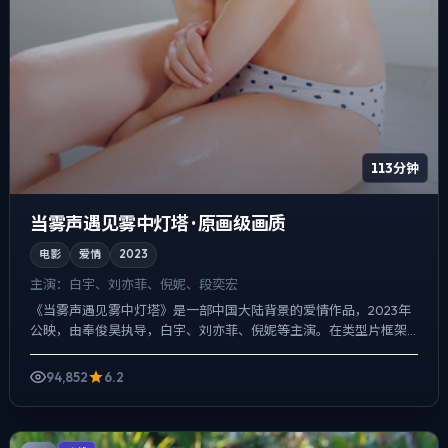
113分钟
当雾声遇见雾中灯塔 · 原画级画质
电影
爱情
2023
主演：
白宇、刘亦菲、倪妮、段奕宏
《当雾声遇见雾中灯塔》是一部中国大陆背景的爱情作品，2023年
公映，由奉俊昊执导，白宇、刘亦菲、倪妮等主演。在类型片框架
里埋入作者式旁白与留白，冲突并非来自夸张奇观，而来自信息...
94,852
6.2