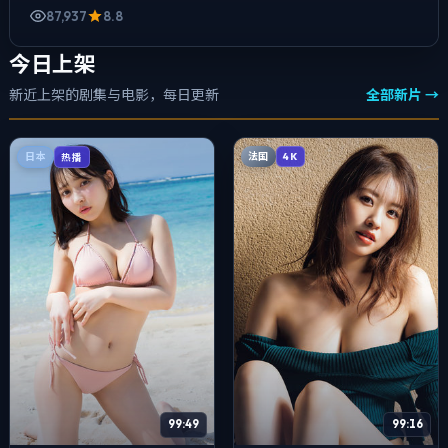
87,937
8.8
今日上架
新近上架的剧集与电影，每日更新
全部新片 →
法国
日本
4K
热播
99:49
99:16