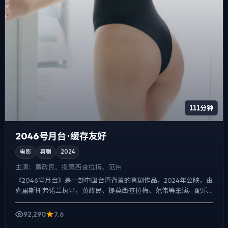
111分钟
2046号月台 · 缓存友好
电影
喜剧
2024
主演：
黄政民、提莫西·查拉梅、范伟
《2046号月台》是一部中国台湾背景的喜剧作品，2024年公映，由
克里斯托弗·诺兰执导，黄政民、提莫西·查拉梅、范伟等主演。配乐
克制，关键场面反而以环境声托情绪，动作戏服务于叙...
92,290
7.6