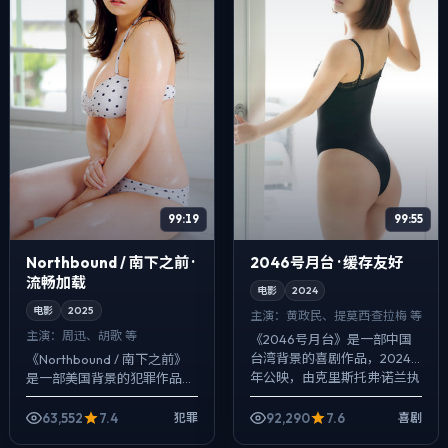
99:19
99:55
Northbound / 南下之前 ·
2046号月台 · 缓存友好
流畅加载
电影
2024
电影
2025
主演：
黄政民、提莫西·查拉梅 等
主演：
周迅、胡歌 等
《2046号月台》是一部中国
台湾背景的喜剧作品，2024
《Northbound / 南下之前》
年公映，由克里斯托弗·诺兰执
是一部美国背景的犯罪作品，
导，黄政民、提莫西·查拉梅、
2025年公映，由新海诚执
范伟等主演。配乐克制，关键
导，周迅、胡歌、安藤樱等主
63,552
7.4
92,290
7.6
犯罪
喜剧
场面反...
演。在类型片框架里埋入作者