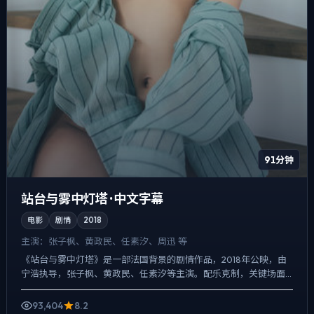
91分钟
站台与雾中灯塔 · 中文字幕
电影
剧情
2018
主演：
张子枫、黄政民、任素汐、周迅 等
《站台与雾中灯塔》是一部法国背景的剧情作品，2018年公映，由
宁浩执导，张子枫、黄政民、任素汐等主演。配乐克制，关键场面
反而以环境声托情绪，人物在道德灰区反复试探，观众情绪被慢...
93,404
8.2