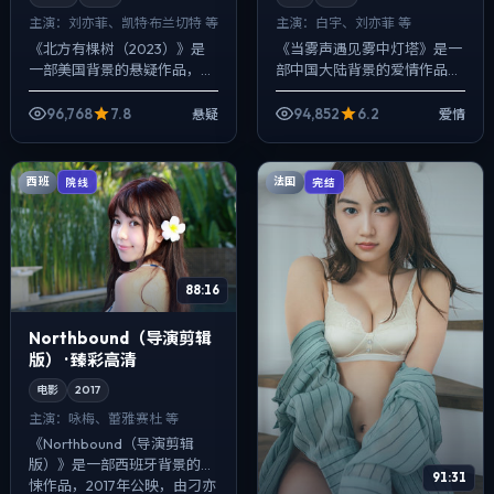
主演：
刘亦菲、凯特·布兰切特 等
主演：
白宇、刘亦菲 等
《北方有棵树（2023）》是
《当雾声遇见雾中灯塔》是一
一部美国背景的悬疑作品，
部中国大陆背景的爱情作品，
2018年公映，由丹尼斯·维伦纽
2023年公映，由奉俊昊执
瓦执导，刘亦菲、凯特·布兰切
导，白宇、刘亦菲、倪妮等主
96,768
7.8
94,852
6.2
悬疑
爱情
特、河正宇等主演。用双线叙
演。在类型片框架里埋入作者
事把过...
式旁白与留白，...
西班
法国
院线
完结
88:16
Northbound（导演剪辑
版） · 臻彩高清
电影
2017
主演：
咏梅、蕾雅·赛杜 等
《Northbound（导演剪辑
版）》是一部西班牙背景的惊
91:31
悚作品，2017年公映，由刁亦