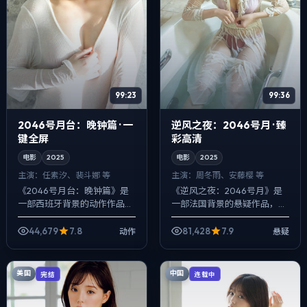
99:23
99:36
2046号月台：晚钟篇 · 一
逆风之夜：2046号月 · 臻
键全屏
彩高清
电影
2025
电影
2025
主演：
任素汐、裴斗娜 等
主演：
周冬雨、安藤樱 等
《2046号月台：晚钟篇》是
《逆风之夜：2046号月》是
一部西班牙背景的动作作品，
一部法国背景的悬疑作品，
2025年公映，由许鞍华执
2025年公映，由丹尼斯·维伦
导，任素汐、裴斗娜、赵涛等
纽瓦执导，周冬雨、安藤樱、
44,679
7.8
81,428
7.9
动作
悬疑
主演。用双线叙事把过去与现
长泽雅美等主演。用双线叙事
在拧成一股绳...
把过去与现...
美国
中国
完结
连载中