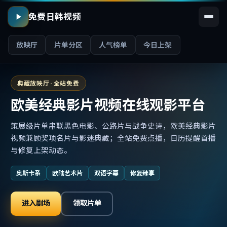
免费日韩视频
放映厅
片单分区
人气榜单
今日上架
典藏放映厅 · 全站免费
欧美经典影片视频在线观影平台
策展级片单串联黑色电影、公路片与战争史诗，欧美经典影片
视频兼顾奖项名片与影迷典藏；全站免费点播，日历提醒首播
与修复上架动态。
奥斯卡系
欧陆艺术片
双语字幕
修复臻享
进入剧场
领取片单