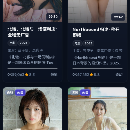
99:30
99:42
北辙、北辙与一场便利店 ·
Northbound 归途 · 秒开
全程无广告
即播
电影
2025
电影
2025
主演：
章子怡、沈腾 等
主演：
宋康昊、提莫西·查拉梅 等
《北辙、北辙与一场便利店》
《Northbound 归途》是一部
是一部韩国背景的惊悚作品，
日本背景的奇幻作品，2025
2025年公映，由乌尔善执
年公映，由贾樟柯执导，宋康
导，章子怡、沈腾、周冬雨等
昊、提莫西·查拉梅、张子枫等
59,063
8.3
67,452
8.8
惊悚
奇幻
主演。用双线叙事把过去与现
主演。强调群像而非单一英
在拧成一股绳，...
雄...
西班
法国
热播
热播