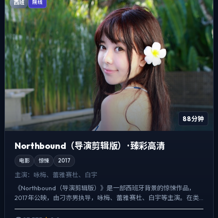
西班
院线
88分钟
Northbound（导演剪辑版） · 臻彩高清
电影
惊悚
2017
主演：
咏梅、蕾雅·赛杜、白宇
《Northbound（导演剪辑版）》是一部西班牙背景的惊悚作品，
2017年公映，由刁亦男执导，咏梅、蕾雅·赛杜、白宇等主演。在类
型片框架里埋入作者式旁白与留白，一场意外成为切...