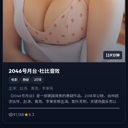
119分钟
2046号月台 · 杜比音效
电影
悬疑
2018
主演：
赵涛、黄渤、李秉宪
《2046号月台》是一部美国背景的悬疑作品，2018年公映，由林超
贤执导，赵涛、黄渤、李秉宪等主演。配乐克制，关键场面反而以
环境声托情绪，人物在道德灰区反复试探，观众情绪被慢慢...
91,188
8.3