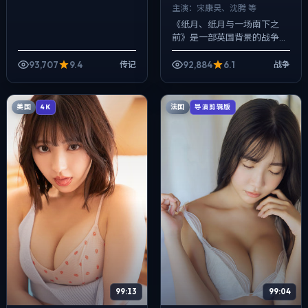
主演：
宋康昊、沈腾 等
《纸月、纸月与一场南下之
前》是一部英国背景的战争作
品，2024年公映，由王家卫
执导，宋康昊、沈腾、马伊琍
93,707
9.4
92,884
6.1
传记
战争
等主演。节奏先抑后扬，前半
段铺陈日常，后...
美国
法国
4K
导演剪辑版
99:13
99:04