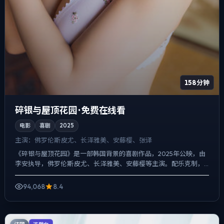
158分钟
碎银与屋顶花园 · 免费在线看
电影
喜剧
2025
主演：
佛罗伦斯·皮尤、长泽雅美、安藤樱、张译
《碎银与屋顶花园》是一部韩国背景的喜剧作品，2025年公映，由
李安执导，佛罗伦斯·皮尤、长泽雅美、安藤樱等主演。配乐克制，
关键场面反而以环境声托情绪，冲突并非来自夸张奇观，而来...
94,068
8.4