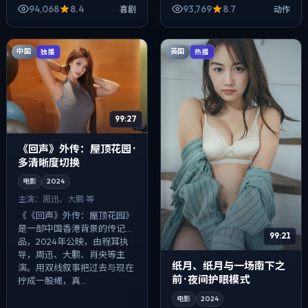
皮尤、长泽雅美、安藤樱等主
晖、佛罗伦斯·皮尤、蕾雅·赛杜
94,068
8.4
93,769
8.7
喜剧
动作
演。配乐克制，关键场面反而
等主演。影像偏纪实质感...
以环境声托...
中国
英国
独播
热播
99:27
《回声》外传：屋顶花园 ·
多清晰度切换
电影
2024
主演：
周迅、大鹏 等
《《回声》外传：屋顶花园》
是一部中国香港背景的传记作
99:21
品，2024年公映，由程耳执
导，周迅、大鹏、肖央等主
纸月、纸月与一场南下之
演。用双线叙事把过去与现在
前 · 夜间护眼模式
拧成一股绳，真...
电影
2024