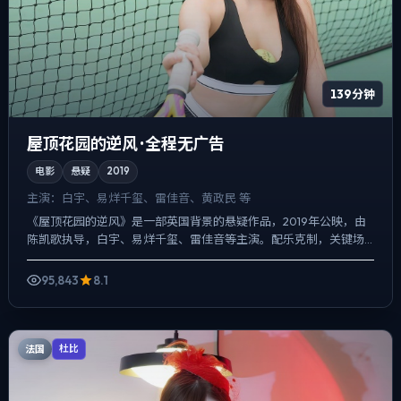
139分钟
屋顶花园的逆风 · 全程无广告
电影
悬疑
2019
主演：
白宇、易烊千玺、雷佳音、黄政民 等
《屋顶花园的逆风》是一部英国背景的悬疑作品，2019年公映，由
陈凯歌执导，白宇、易烊千玺、雷佳音等主演。配乐克制，关键场
面反而以环境声托情绪，一场意外成为切口，牵出家庭、职场与...
95,843
8.1
法国
杜比