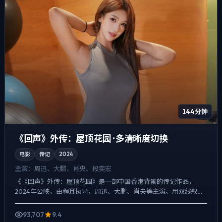
144分钟
《回声》外传：屋顶花园 · 多清晰度切换
电影
传记
2024
主演：
周迅、大鹏、肖央、段奕宏
《《回声》外传：屋顶花园》是一部中国香港背景的传记作品，
2024年公映，由程耳执导，周迅、大鹏、肖央等主演。用双线叙事
把过去与现在拧成一股绳，真相并非一次性抛出，而是在对话与物...
93,707
9.4