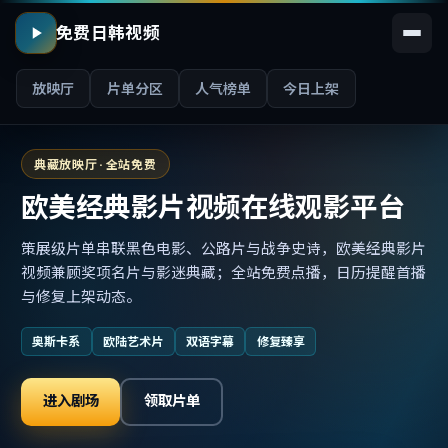
免费日韩视频
放映厅
片单分区
人气榜单
今日上架
典藏放映厅 · 全站免费
欧美经典影片视频在线观影平台
策展级片单串联黑色电影、公路片与战争史诗，欧美经典影片
视频兼顾奖项名片与影迷典藏；全站免费点播，日历提醒首播
与修复上架动态。
奥斯卡系
欧陆艺术片
双语字幕
修复臻享
进入剧场
领取片单