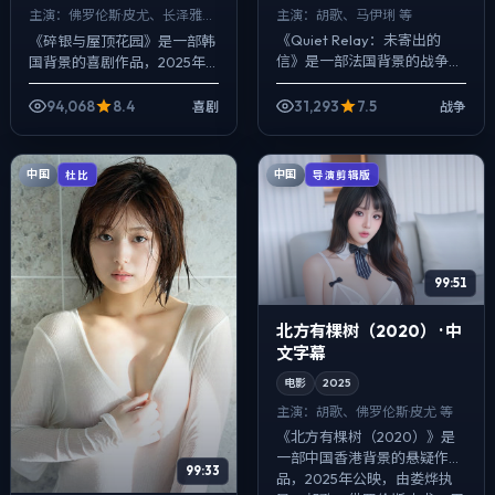
主演：
胡歌、马伊琍 等
主演：
佛罗伦斯·皮尤、长泽雅美
等
《Quiet Relay：未寄出的
《碎银与屋顶花园》是一部韩
信》是一部法国背景的战争作
国背景的喜剧作品，2025年
品，2025年公映，由魏德圣
公映，由李安执导，佛罗伦斯·
执导，胡歌、马伊琍、蕾雅·赛
皮尤、长泽雅美、安藤樱等主
94,068
8.4
31,293
7.5
喜剧
战争
杜等主演。在类型片框架里埋
演。配乐克制，关键场面反而
入...
以环境声托...
中国
中国
杜比
导演剪辑版
99:51
北方有棵树（2020） · 中
文字幕
电影
2025
主演：
胡歌、佛罗伦斯·皮尤 等
《北方有棵树（2020）》是
一部中国香港背景的悬疑作
99:33
品，2025年公映，由娄烨执