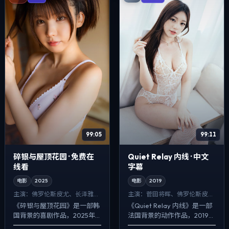
99:05
99:11
碎银与屋顶花园 · 免费在
Quiet Relay 内线 · 中文
线看
字幕
电影
2025
电影
2019
主演：
佛罗伦斯·皮尤、长泽雅美
主演：
菅田将晖、佛罗伦斯·皮尤
等
等
《碎银与屋顶花园》是一部韩
《Quiet Relay 内线》是一部
国背景的喜剧作品，2025年
法国背景的动作作品，2019年
公映，由李安执导，佛罗伦斯·
公映，由徐克执导，菅田将