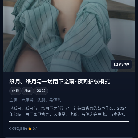
129分钟
纸月、纸月与一场南下之前 · 夜间护眼模式
电影
战争
2024
主演：
宋康昊、沈腾、马伊琍
《纸月、纸月与一场南下之前》是一部英国背景的战争作品，2024
年公映，由王家卫执导，宋康昊、沈腾、马伊琍等主演。节奏先抑
后扬，前半段铺陈日常，后半段陡然收紧，爱情线并不喧宾夺主...
92,884
6.1