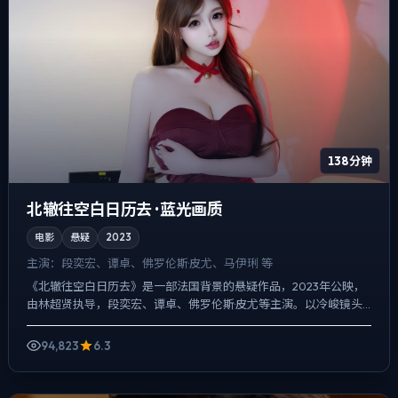
138分钟
北辙往空白日历去 · 蓝光画质
电影
悬疑
2023
主演：
段奕宏、谭卓、佛罗伦斯·皮尤、马伊琍 等
《北辙往空白日历去》是一部法国背景的悬疑作品，2023年公映，
由林超贤执导，段奕宏、谭卓、佛罗伦斯·皮尤等主演。以冷峻镜头
对准普通人的抉择瞬间，动作戏服务于叙事节点，每场打斗都...
94,823
6.3