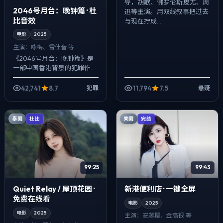
导，胡歌、佛罗伦斯·皮尤、周
2046号月台：晚钟篇 · 杜
迅等主演。用双线叙事把过去
比音效
与现在拧成...
电影
2025
主演：
咏梅、雷佳音 等
《2046号月台：晚钟篇》是
一部中国香港背景的犯罪作
品，2025年公映，由克里斯
托弗·诺兰执导，咏梅、雷佳
42,741
8.7
11,794
7.5
犯罪
悬疑
音、任素汐等主演。用双线叙
事把过去与现...
泰国
美国
杜比
完结
99:25
99:43
Quiet Relay / 屋顶花园 ·
新港便利店 · 一键全屏
免费在线看
电影
2025
电影
2025
主演：
安藤樱、金高银 等