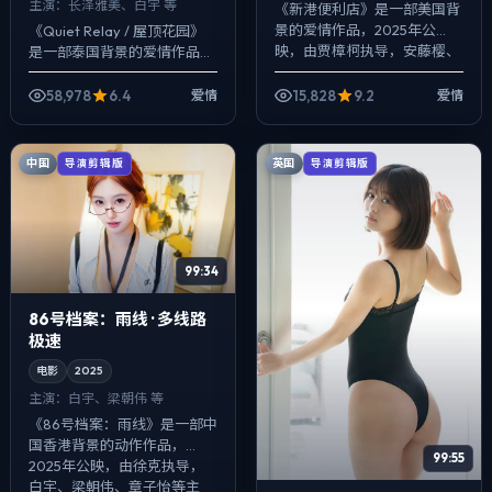
主演：
长泽雅美、白宇 等
《新港便利店》是一部美国背
景的爱情作品，2025年公
《Quiet Relay / 屋顶花园》
映，由贾樟柯执导，安藤樱、
是一部泰国背景的爱情作品，
金高银、凯特·布兰切特等主
2025年公映，由毕赣执导，
演。强调群像而非单一英雄，
长泽雅美、白宇、雷佳音等主
58,978
6.4
15,828
9.2
爱情
爱情
配角线条同样完...
演。把城市当作角色来写，...
中国
英国
导演剪辑版
导演剪辑版
99:34
86号档案：雨线 · 多线路
极速
电影
2025
主演：
白宇、梁朝伟 等
《86号档案：雨线》是一部中
国香港背景的动作作品，
99:55
2025年公映，由徐克执导，
白宇、梁朝伟、章子怡等主