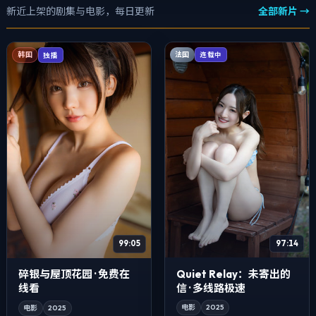
新近上架的剧集与电影，每日更新
全部新片 →
法国
韩国
连载中
独播
97:14
99:05
Quiet Relay：未寄出的
碎银与屋顶花园 · 免费在
信 · 多线路极速
线看
电影
2025
电影
2025