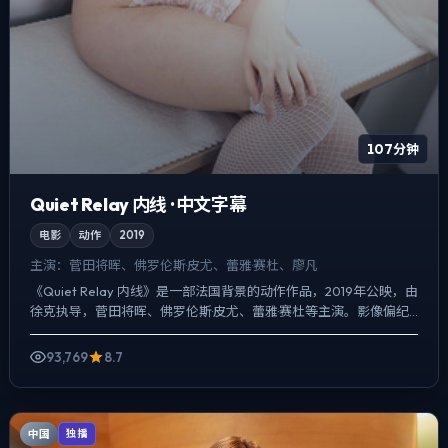
107分钟
Quiet Relay 内线 · 中文字幕
电影
动作
2019
主演：
菅田将晖、佛罗伦斯·皮尤、蕾雅·赛杜、廖凡
《Quiet Relay 内线》是一部法国背景的动作作品，2019年公映，由
徐克执导，菅田将晖、佛罗伦斯·皮尤、蕾雅·赛杜等主演。影像偏纪
实质感，手持与固定机位交替出现，人物在...
93,769
8.7
中国
独播