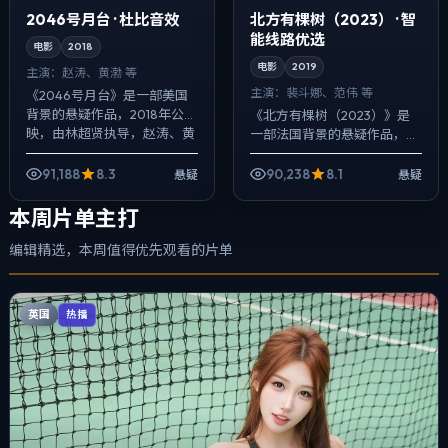
2046号月台 · 杜比音效
北方有棵树（2023） · 智
能线路优选
电影
2018
电影
2019
主演：
赵涛、黄渤 等
主演：
裴斗娜、范伟 等
《2046号月台》是一部美国
背景的悬疑作品，2018年公
《北方有棵树（2023）》是
映，由林超贤执导，赵涛、黄
一部法国背景的悬疑作品，
渤、李秉宪等主演。配乐克
2019年公映，由韦斯·安德森执
制，关键场面反而以环境声托
导，裴斗娜、范伟、凯特·布兰
91,188
8.3
90,238
8.1
悬疑
悬疑
情绪，人物在...
切特等主演。用双线叙事把过
去与现...
本周片单主打
编辑精选，本周值得优先观看的片单
英国
热播