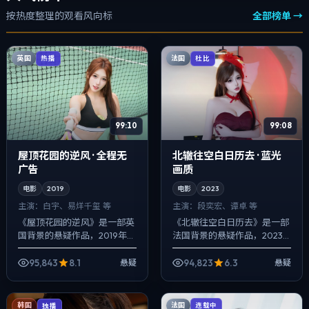
按热度整理的观看风向标
全部榜单 →
英国
法国
热播
杜比
99:10
99:08
屋顶花园的逆风 · 全程无
北辙往空白日历去 · 蓝光
广告
画质
电影
2019
电影
2023
主演：
白宇、易烊千玺 等
主演：
段奕宏、谭卓 等
《屋顶花园的逆风》是一部英
《北辙往空白日历去》是一部
国背景的悬疑作品，2019年公
法国背景的悬疑作品，2023
映，由陈凯歌执导，白宇、易
年公映，由林超贤执导，段奕
烊千玺、雷佳音等主演。配乐
宏、谭卓、佛罗伦斯·皮尤等主
95,843
8.1
94,823
6.3
悬疑
悬疑
克制，关键场面反而以环境声
演。以冷峻镜头对准普通人的
托情绪，一...
抉择瞬间，...
法国
韩国
连载中
独播