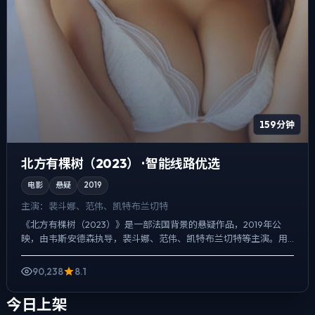
159分钟
北方有棵树（2023） · 智能线路优选
电影
悬疑
2019
主演：
裴斗娜、范伟、凯特·布兰切特
《北方有棵树（2023）》是一部法国背景的悬疑作品，2019年公
映，由韦斯·安德森执导，裴斗娜、范伟、凯特·布兰切特等主演。用
双线叙事把过去与现在拧成一股绳，喜剧桥段服务于人物...
90,238
8.1
今日上架