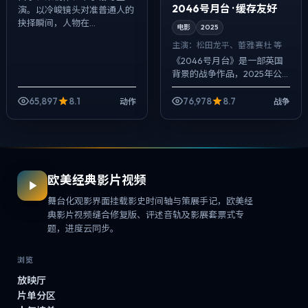
2046号月台 · 缓存友好
演。以冷峻镜头对准普通人的
抉择瞬间，人物在...
电影
2025
主演：
松田龙平、蕾雅·赛杜 等
《2046号月台》是一部英国
背景的战争作品，2025年公
映，由毕赣执导，松田龙平、
蕾雅·赛杜、佛罗伦斯·皮尤等主
65,897
8.1
76,978
8.7
动作
战争
演。配乐克制，关键场面反而
以环境...
欧美经典影片视频
舞台化观影界面挂载影史时间轴与策展手记，欧美经
典影片视频缝合修复版、评述音轨及影展套票式专
题，进度云同步。
浏览
放映厅
片单分区